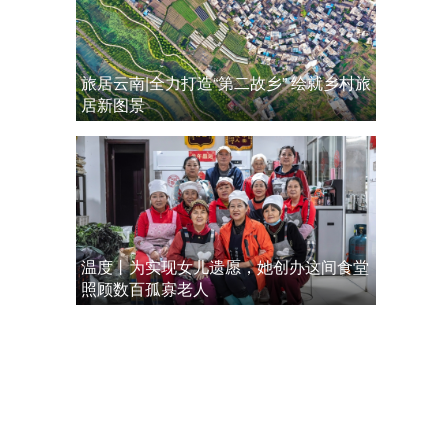
旅居云南|全力打造“第二故乡” 绘就乡村旅
居新图景
温度丨为实现女儿遗愿，她创办这间食堂
照顾数百孤寡老人