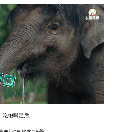
吃饱喝足后
就要让“象爸爸”陪着