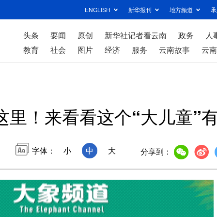
ENGLISH
新华报刊
地方频道
承
头条
要闻
原创
新华社记者看云南
政务
人
教育
社会
图片
经济
服务
云南故事
云南
这里！来看看这个“大儿童”
字体：
小
中
大
分享到：