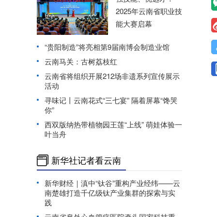
2025年云南省职业技
能大赛启幕
“贵阳制造”将亮相第9届南博会制造业馆
云南马关：古树荔枝红
云南省将组织开展212场非遗系列宣传展示
活动
寻味记丨云南花式“三七宴” 隔着屏幕“馋哭
你”
西双版纳热带植物园王莲“上线” 萌娃体验一
叶当舟
新华社记者看云南
新华财经｜滇中“钛谷”重构产业经纬——云
南楚雄打造千亿级钛产业集群的探索与实
践
云南省阜外心血管病医院牵头国家科技重