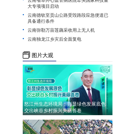
大专项项目启动
云南德钦至贡山公路受毁路段应急便道已
具备通行条件
云南弥勒万亩莲藕采收用上无人机
云南独龙江乡灾后全面复电
图片大观
怒江州生态环境局：彰显绿色发展底色
交出峡谷乡村振兴美丽答卷