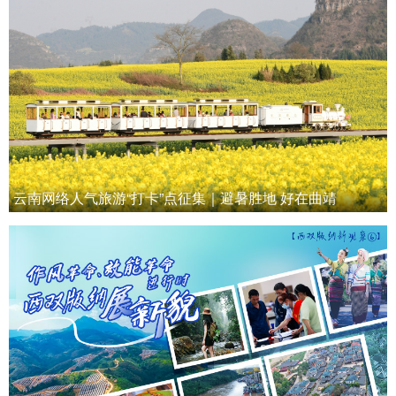
云南网络人气旅游“打卡”点征集｜避暑胜地 好在曲靖