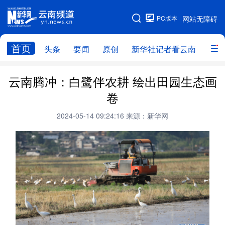
PC版本
网站无障碍
网站地图
首页
头条
要闻
原创
新华社记者看云南
政务
头条
云南要闻
本网原创
云南腾冲：白鹭伴农耕 绘出田园生态画
卷
新华社记者看云南
政务
人事
2024-05-14 09:24:16
来源：新华网
廉政
云南省领导报道集
旅游
教育
州市
社会
图片
经济
服务
云南故事
云南青年说
趣看文物