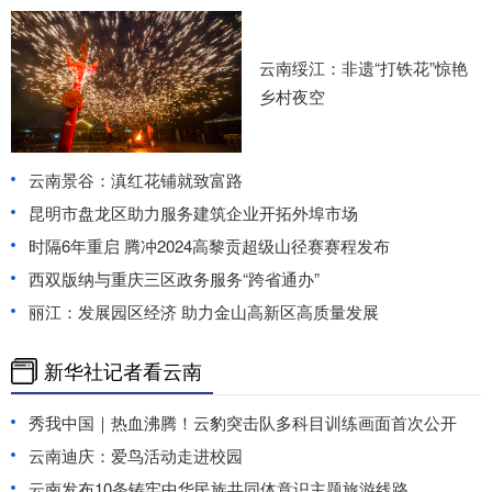
云南绥江：非遗“打铁花”惊艳
乡村夜空
云南景谷：滇红花铺就致富路
昆明市盘龙区助力服务建筑企业开拓外埠市场
时隔6年重启 腾冲2024高黎贡超级山径赛赛程发布
西双版纳与重庆三区政务服务“跨省通办”
丽江：发展园区经济 助力金山高新区高质量发展
新华社记者看云南
秀我中国｜热血沸腾！云豹突击队多科目训练画面首次公开
云南迪庆：爱鸟活动走进校园
云南发布10条铸牢中华民族共同体意识主题旅游线路