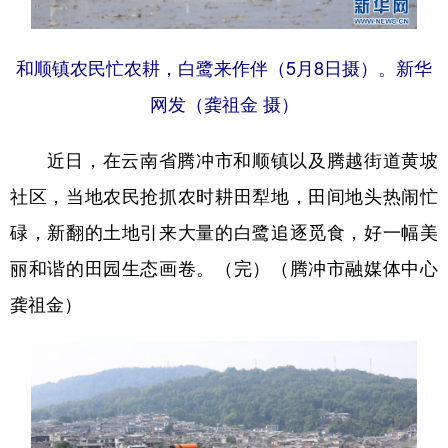
和顺镇农民忙农耕，白鹭来作伴（5月8日摄）。新华
网发（龚祖金 摄）
近日，在云南省腾冲市和顺镇以及腾越街道黄坡
社区，当地农民抢抓农时耕田犁地，田间地头热闹忙
碌，新翻的土地引来大量的白鹭追逐觅食，好一幅美
丽和谐的田园生态画卷。（完）（腾冲市融媒体中心
龚祖金）