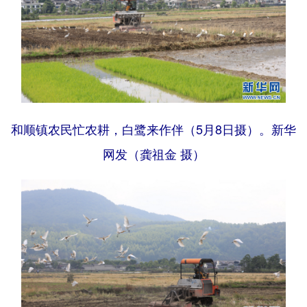
和顺镇农民忙农耕，白鹭来作伴（5月8日摄）。新华
网发（龚祖金 摄）