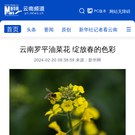
PC版本
网站无障碍
网站地图
首页
头条
要闻
原创
新华社记者看云南
政务
头条
云南要闻
本网原创
云南罗平油菜花 绽放春的色彩
新华社记者看云南
政务
人事
2024-02-20 08:38:59
来源：新华网
廉政
云南省领导报道集
旅游
教育
州市
社会
图片
经济
服务
云南故事
云南青年说
趣看文物