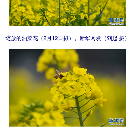
绽放的油菜花（2月12日摄）。新华网发（刘起 摄）