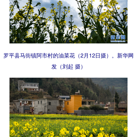
罗平县马街镇阿市村的油菜花（2月12日摄）。新华网
发（刘起 摄）