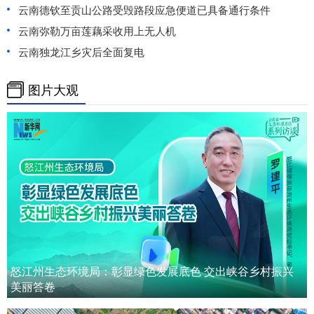
云南德钦至贡山公路受毁路段应急便道已具备通行条件
云南弥勒万亩莲藕采收用上无人机
云南独龙江乡灾后全面复电
图片大观
怒江州生态环境局：彰显绿色发展底色 交出峡谷乡村振兴
美丽答卷