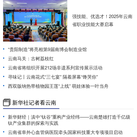
强技能、优选才！2025年云南
省职业技能大赛启幕
“贵阳制造”将亮相第9届南博会制造业馆
云南马关：古树荔枝红
云南省将组织开展212场非遗系列宣传展示活动
寻味记丨云南花式“三七宴” 隔着屏幕“馋哭你”
西双版纳热带植物园王莲“上线” 萌娃体验一叶当舟
新华社记者看云南
新华财经｜滇中“钛谷”重构产业经纬——云南楚雄打造千亿级
钛产业集群的探索与实践
云南省阜外心血管病医院牵头国家科技重大专项项目启动