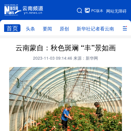
PC版本
网站无障碍
网站地图
首页
头条
要闻
原创
新华社记者看云南
政务
头条
云南要闻
本网原创
云南蒙自：秋色斑斓 “丰”景如画
新华社记者看云南
政务
人事
2023-11-03 09:14:46
来源：新华网
廉政
云南省领导报道集
旅游
教育
州市
社会
图片
经济
服务
云南故事
云南青年说
趣看文物