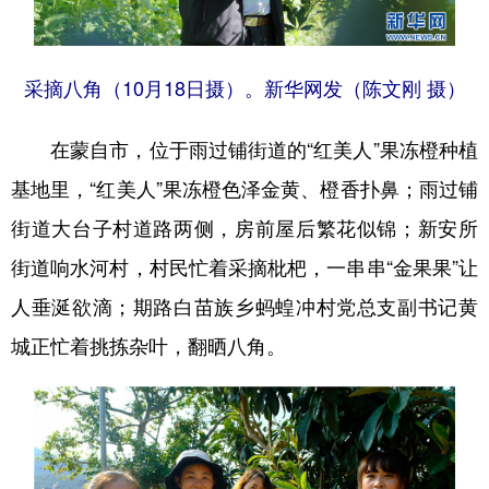
采摘八角（10月18日摄）。新华网发（陈文刚 摄）
在蒙自市，位于雨过铺街道的“红美人”果冻橙种植
基地里，“红美人”果冻橙色泽金黄、橙香扑鼻；雨过铺
街道大台子村道路两侧，房前屋后繁花似锦；新安所
街道响水河村，村民忙着采摘枇杷，一串串“金果果”让
人垂涎欲滴；期路白苗族乡蚂蝗冲村党总支副书记黄
城正忙着挑拣杂叶，翻晒八角。